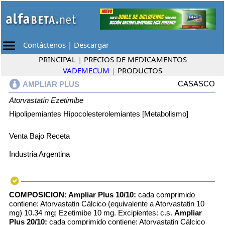
Contáctenos
|
Descargar
PRINCIPAL
|
PRECIOS DE MEDICAMENTOS
VADEMECUM
|
PRODUCTOS
CASASCO
AMPLIAR PLUS
Atorvastatín
Ezetimibe
Hipolipemiantes Hipocolesterolemiantes [Metabolismo]
Venta Bajo Receta
Industria Argentina
COMPOSICION:
Ampliar Plus 10/10:
cada comprimido
contiene: Atorvastatin Cálcico (equivalente a Atorvastatin 10
mg) 10.34 mg; Ezetimibe 10 mg. Excipientes: c.s.
Ampliar
Plus 20/10:
cada comprimido contiene: Atorvastatin Cálcico