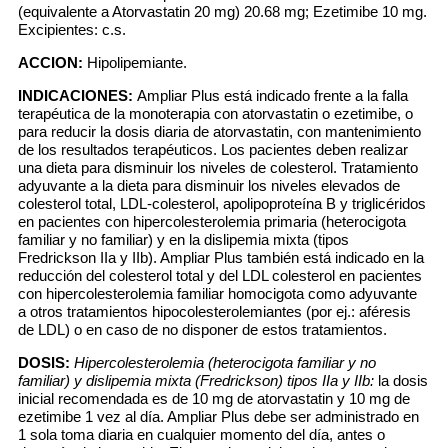
(equivalente a Atorvastatin 20 mg) 20.68 mg; Ezetimibe 10 mg.
Excipientes: c.s.
ACCION:
Hipolipemiante.
INDICACIONES:
Ampliar Plus está indicado frente a la falla
terapéutica de la monoterapia con atorvastatin o ezetimibe, o
para reducir la dosis diaria de atorvastatin, con mantenimiento
de los resultados terapéuticos. Los pacientes deben realizar
una dieta para disminuir los niveles de colesterol. Tratamiento
adyuvante a la dieta para disminuir los niveles elevados de
colesterol total, LDL-colesterol, apolipoproteína B y triglicéridos
en pacientes con hipercolesterolemia primaria (heterocigota
familiar y no familiar) y en la dislipemia mixta (tipos
Fredrickson IIa y IIb). Ampliar Plus también está indicado en la
reducción del colesterol total y del LDL colesterol en pacientes
con hipercolesterolemia familiar homocigota como adyuvante
a otros tratamientos hipocolesterolemiantes (por ej.: aféresis
de LDL) o en caso de no disponer de estos tratamientos.
DOSIS:
Hipercolesterolemia (heterocigota familiar y no
familiar) y dislipemia mixta (Fredrickson) tipos IIa y IIb:
la dosis
inicial recomendada es de 10 mg de atorvastatin y 10 mg de
ezetimibe 1 vez al día. Ampliar Plus debe ser administrado en
1 sola toma diaria en cualquier momento del día, antes o