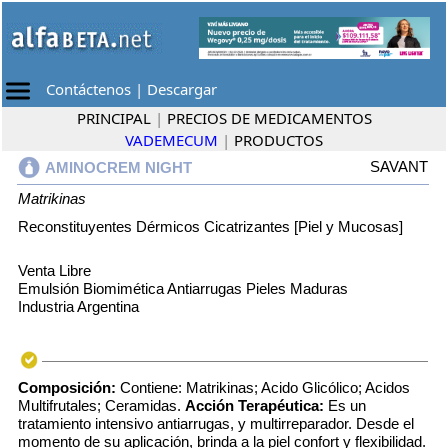
Contáctenos
|
Descargar
PRINCIPAL
|
PRECIOS DE MEDICAMENTOS
VADEMECUM
|
PRODUCTOS
SAVANT
AMINOCREM NIGHT
Matrikinas
Reconstituyentes Dérmicos Cicatrizantes [Piel y Mucosas]
Venta Libre
Emulsión Biomimética Antiarrugas Pieles Maduras
Industria Argentina
Composición:
Contiene: Matrikinas; Acido Glicólico; Acidos
Multifrutales; Ceramidas.
Acción Terapéutica:
Es un
tratamiento intensivo antiarrugas, y multirreparador. Desde el
momento de su aplicación, brinda a la piel confort y flexibilidad.