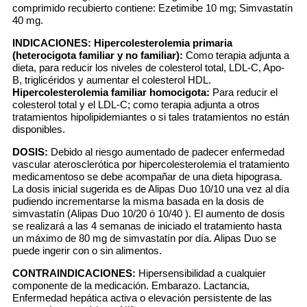
comprimido recubierto contiene: Ezetimibe 10 mg; Simvastatín
40 mg.
INDICACIONES:
Hipercolesterolemia primaria
(heterocigota familiar y no familiar):
Como terapia adjunta a
dieta, para reducir los niveles de colesterol total, LDL-C, Apo-
B, triglicéridos y aumentar el colesterol HDL.
Hipercolesterolemia familiar homocigota:
Para reducir el
colesterol total y el LDL-C; como terapia adjunta a otros
tratamientos hipolipidemiantes o si tales tratamientos no están
disponibles.
DOSIS:
Debido al riesgo aumentado de padecer enfermedad
vascular aterosclerótica por hipercolesterolemia el tratamiento
medicamentoso se debe acompañar de una dieta hipograsa.
La dosis inicial sugerida es de Alipas Duo 10/10 una vez al día
pudiendo incrementarse la misma basada en la dosis de
simvastatín (Alipas Duo 10/20 ó 10/40 ). El aumento de dosis
se realizará a las 4 semanas de iniciado el tratamiento hasta
un máximo de 80 mg de simvastatín por día. Alipas Duo se
puede ingerir con o sin alimentos.
CONTRAINDICACIONES:
Hipersensibilidad a cualquier
componente de la medicación. Embarazo. Lactancia,
Enfermedad hepática activa o elevación persistente de las