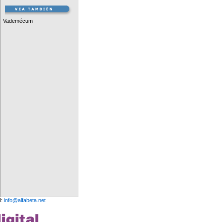
Vademécum
l:
info@alfabeta.net