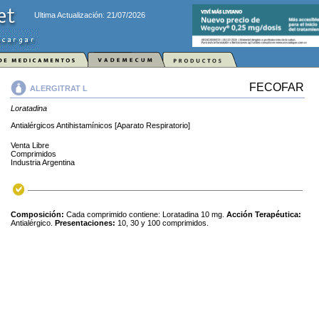
Ultima Actualización: 21/07/2026
FECOFAR
ALERGITRAT L
Loratadina
Antialérgicos Antihistamínicos [Aparato Respiratorio]
Venta Libre
Comprimidos
Industria Argentina
Composición:
Cada comprimido contiene: Loratadina 10 mg.
Acción Terapéutica:
Antialérgico.
Presentaciones:
10, 30 y 100 comprimidos.