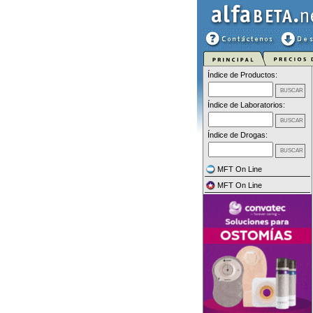
Índice de Productos:
Índice de Laboratorios:
Índice de Drogas:
MFT On Line
MFT On Line