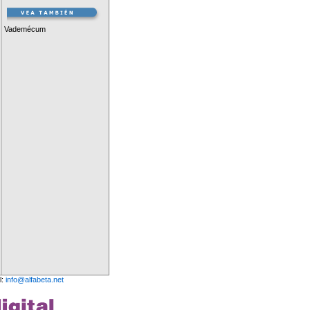
Vademécum
l:
info@alfabeta.net