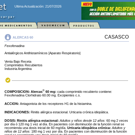
Ultima Actualización: 21/07/2026
CASASCO
ALERCAS 60
Fexofenadina
Antialérgicos Antihistamínicos [Aparato Respiratorio]
Venta Bajo Receta
Comprimidos Recubiertos
Industria Argentina
®
COMPOSICION:
Alercas
60 mg:
cada comprimido recubierto contiene:
Fexofenadina Clorhidrato 60.00 mg. Excipientes c.s.
ACCION:
Antagonista de los receptores H1 de la histamina.
INDICACIONES:
Rinitis alérgica estacional. Urticaria crónica idiopática.
DOSIS:
Rinitis alérgica estacional:
Adultos y niños desde 12 años:
60 mg 2 veces
por día ó 120 mg 1 vez al día. En pacientes con disminución de la función renal se
recomienda una dosis inicial de 60 mg/día.
Urticaria idiopática crónica:
Adultos y
niños de 12 años:
180 mg 1 vez por día. En pacientes con disminución de la función
renal se recomienda una dosis inicial de 60 mg/día.