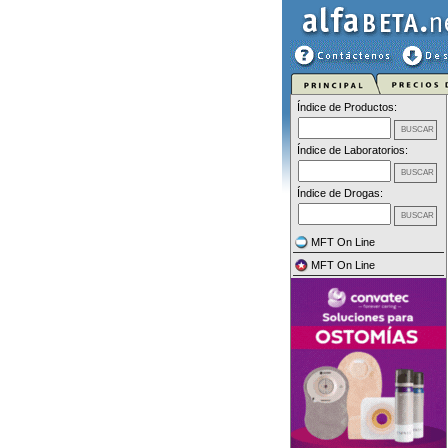
Índice de Productos:
Índice de Laboratorios:
Índice de Drogas:
MFT On Line
MFT On Line