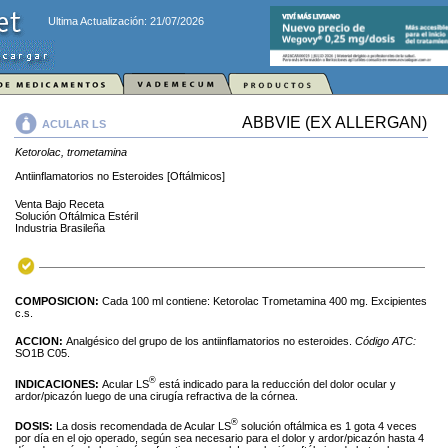
Ultima Actualización: 21/07/2026
ABBVIE (EX ALLERGAN)
ACULAR LS
Ketorolac, trometamina
Antiinflamatorios no Esteroides [Oftálmicos]
Venta Bajo Receta
Solución Oftálmica Estéril
Industria Brasileña
COMPOSICION:
Cada 100 ml contiene: Ketorolac Trometamina 400 mg. Excipientes
c.s.
ACCION:
Analgésico del grupo de los antiinflamatorios no esteroides.
Código ATC:
SO1B C05.
®
INDICACIONES:
Acular LS
está indicado para la reducción del dolor ocular y
ardor/picazón luego de una cirugía refractiva de la córnea.
®
DOSIS:
La dosis recomendada de Acular LS
solución oftálmica es 1 gota 4 veces
por día en el ojo operado, según sea necesario para el dolor y ardor/picazón hasta 4