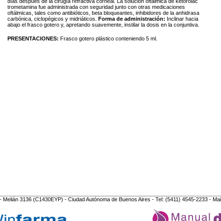
días después de la cirugía refractiva corneal. La solución oftálmica de ketorolac
trometamina fue administrada con seguridad junto con otras medicaciones
oftálmicas, tales como antibióticos, beta bloqueantes, inhibidores de la anhidrasa
carbónica, ciclopégicos y midriáticos.
Forma de administración:
Inclinar hacia
abajo el frasco gotero y, apretando suavemente, instilar la dosis en la conjuntiva.
PRESENTACIONES:
Frasco gotero plástico conteniendo 5 ml.
- Melián 3136 (C1430EYP) - Ciudad Autónoma de Buenos Aires - Tel: (5411) 4545-2233 - Mai