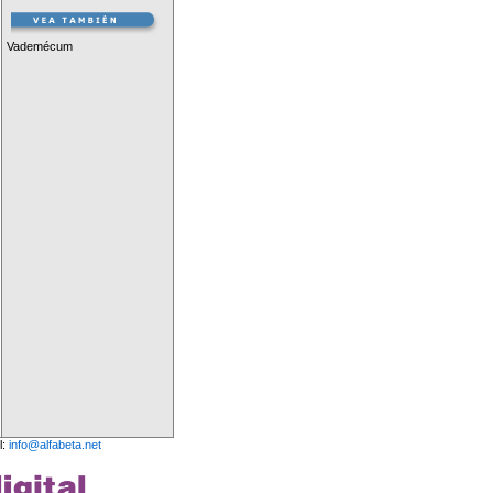
Vademécum
l:
info@alfabeta.net