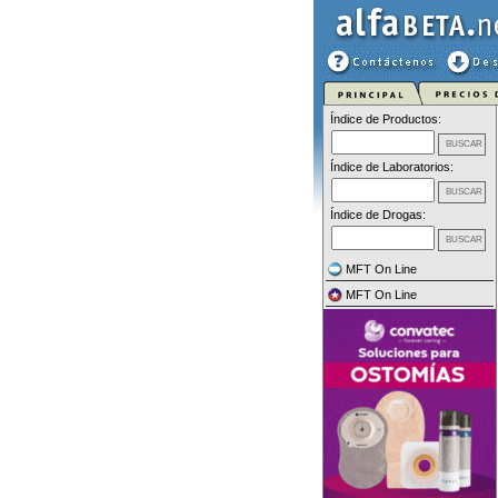
Índice de Productos:
Índice de Laboratorios:
Índice de Drogas:
MFT On Line
MFT On Line