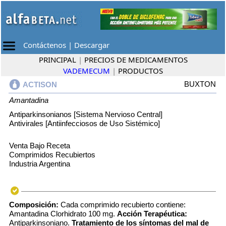
Contáctenos
|
Descargar
PRINCIPAL
|
PRECIOS DE MEDICAMENTOS
VADEMECUM
|
PRODUCTOS
BUXTON
ACTISON
Amantadina
Antiparkinsonianos [Sistema Nervioso Central]
Antivirales [Antiinfecciosos de Uso Sistémico]
Venta Bajo Receta
Comprimidos Recubiertos
Industria Argentina
Composición:
Cada comprimido recubierto contiene:
Amantadina Clorhidrato 100 mg.
Acción Terapéutica:
Antiparkinsoniano.
Tratamiento de los síntomas del mal de