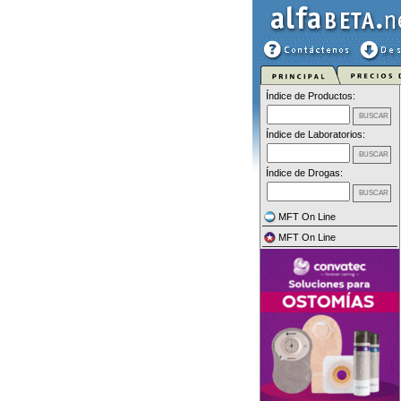
Índice de Productos:
Índice de Laboratorios:
Índice de Drogas:
MFT On Line
MFT On Line