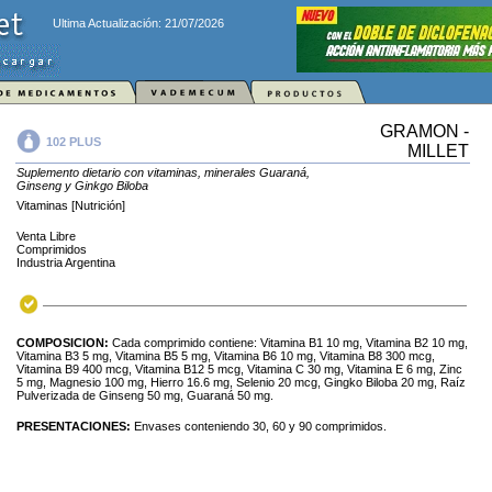
Ultima Actualización: 21/07/2026
GRAMON -
102 PLUS
MILLET
Suplemento dietario con vitaminas, minerales Guaraná,
Ginseng y Ginkgo Biloba
Vitaminas [Nutrición]
Venta Libre
Comprimidos
Industria Argentina
COMPOSICION:
Cada comprimido contiene: Vitamina B1 10 mg, Vitamina B2 10 mg,
Vitamina B3 5 mg, Vitamina B5 5 mg, Vitamina B6 10 mg, Vitamina B8 300 mcg,
Vitamina B9 400 mcg, Vitamina B12 5 mcg, Vitamina C 30 mg, Vitamina E 6 mg, Zinc
5 mg, Magnesio 100 mg, Hierro 16.6 mg, Selenio 20 mcg, Gingko Biloba 20 mg, Raíz
Pulverizada de Ginseng 50 mg, Guaraná 50 mg.
PRESENTACIONES:
Envases conteniendo 30, 60 y 90 comprimidos.