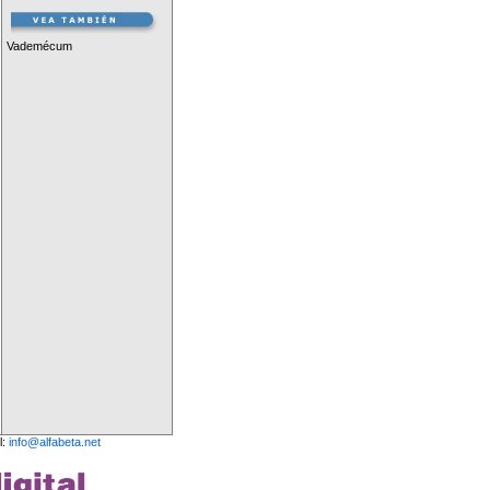
Vademécum
l:
info@alfabeta.net